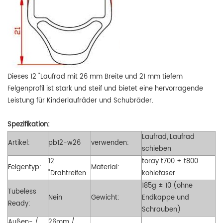
Dieses 12 "Laufrad mit 26 mm Breite und 21 mm tiefem
Felgenprofil ist stark und steif und bietet eine hervorragende
Leistung für Kinderlaufräder und Schubräder.
Spezifikation:
Laufrad, Laufrad
Artikel:
pb12-w26
verwenden:
schieben
12
toray t700 + t800
Felgentyp:
Material:
"Drahtreifen
kohlefaser
185g ± 10 (ohne
Tubeless
Nein
Gewicht:
Endkappe und
Ready:
Schrauben)
Außen- /
26mm /