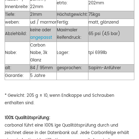
etrto:
202mm
Innenbreite:
22mm
Tiefe:
21mm
Höchstgewicht:
75kgs
weben:
ud / marmor
Fertig:
matt, glänzend
keine oder
Maximaler
Abziehbild:
65 psi (4,5 bar)
angepasst
Reifendruck:
Carbon
Nabe:
Nabe, 3k
Lager:
tpi 699llb
Glanz
alt:
84 / 95mm
gesprochen:
Sapim-Anführer
Garantie:
5 Jahre
* Gewicht: 205 g ± 10, wenn Endkappe und Schrauben
enthalten sind.
100% Qualitätsprüfung:
carbonal führt eine 100% ige Qualitätsprüfung durch und
zeichnet diese in der Datenbank auf. Jede Carbonfelge erhält