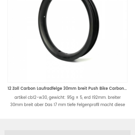
eichen-Räder mit 23 mm Breite und 55 mm Tiefe
12 Zoll Carbon Laufradfelge 30mm breit Push Bike Carbonfelge
artikel cb12-w30, gewicht: 95g ± 5, erd 192mm. breiter
30mm breit aber Das 17 mm tiefe Felgenprofil macht diese
d
Felge unübertroffen aerodynamisch, leicht und steif.