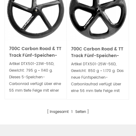
700C Carbon Road & TT
700C Carbon Road & TT
Track Fünf-Speichen-
Track Fünf-Speichen-
Räder mit 23 mm Breite
Räder mit 25 mm Breite
Artikel DTX501-23W-55D,
Artikel DTX501-25W-56D,
und 55 mm Tiefe
und 56 mm Tiefe
Gewicht: 795 g ~ 1140 g.
Gewicht: 850 g ~ 1.170 g. Das
Dieses 5-Speichen-
neue Fünfspeichen-
Carbonrad verfügt über eine
Carbonlaufrad verfügt über
55 mm tiefe Felge mit einer
eine 56 mm tiefe Felge mit
Breite von 23 mm, ein
einer Breite von 25 mm,
aerodynamisches Design
verfügbare Drahtreifen-
und eine hervorragende
(Tubeless Ready) und
Insgesamt
1
Seiten
Steifigkeit sorgen für
Schlauchreifenprofile, ein
optimale Kraftübertragung,
aerodynamisches Design
perfekt für Straßen- und
und eine hervorragende