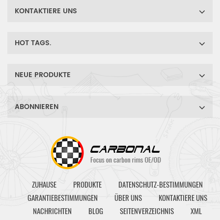
Zeitfahrfahrer sowie
Steifigkeit sorgen für
KONTAKTIERE UNS
Triathleten.
optimale Kraftübertragung,
perfekt für Straßen- und
Zeitfahrfahrer sowie
HOT TAGS.
Triathleten.
NEUE PRODUKTE
ABONNIEREN
ZUHAUSE
PRODUKTE
DATENSCHUTZ-BESTIMMUNGEN
GARANTIEBESTIMMUNGEN
ÜBER UNS
KONTAKTIERE UNS
NACHRICHTEN
BLOG
SEITENVERZEICHNIS
XML