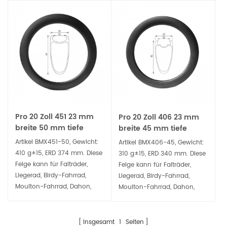
Pro 20 Zoll 451 23 mm
Pro 20 Zoll 406 23 mm
breite 50 mm tiefe
breite 45 mm tiefe
Clincher-Felge aus
Clincher-Felge aus
Artikel BMX451-50, Gewicht:
Artikel BMX406-45, Gewicht:
Kohlefaser
Kohlefaser
410 g±15, ERD 374 mm. Diese
310 g±15, ERD 340 mm. Diese
Felge kann für Falträder,
Felge kann für Falträder,
Liegerad, Birdy-Fahrrad,
Liegerad, Birdy-Fahrrad,
Moulton-Fahrrad, Dahon,
Moulton-Fahrrad, Dahon,
Tern-Fahrrad, Tyrell, Fsir, BMX,
Tern-Fahrrad, Tyrell, Fsir, BMX,
BMX-Rennen usw. verwendet
BMX-Rennen usw. verwendet
werden .
werden .
Insgesamt
1
Seiten