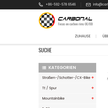
+86-592-578 6546
info@car
ZUHAUSE
ÜB
|
SUCHE
KATEGORIEN
Straßen-/Schotter-/CX-Bike
Tt / Spur
Mountainbike