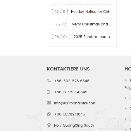
we are proud to unveil the next
evolution in our gravel-specific
[ 02 / 11 ]
Holiday Notice for Chinese New Year 2026
carbon rim lineup: the D35/36H
series. While the D32 redefined
[ 12 / 22 ]
Merry Christmas and Happy New Year 2026!
aerod...
[ 06 / 04 ]
2025 Eurobike booth at Hall 9.0 - A47~49, welcome to vist us!
KONTAKTIERE UNS
HO
+86-592-578 6546
Fel
+86 13 7799 41845
info@carbonalbike.com
+86 13779941845
No.7 GuangXing South