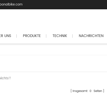
bonalbike.com
ER UNS
PRODUKTE
TECHNIK
NACHRICHTEN
|
|
|
Nichts!!
Insgesamt
0
Seiten