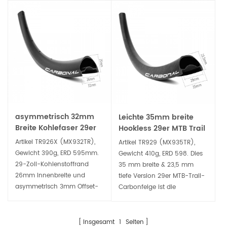
asymmetrisch 32mm
Leichte 35mm breite
Breite Kohlefaser 29er
Hookless 29er MTB Trail
MTB Trailrand Tubeless
Carbonfelge
Artikel TR926X (MX932TR),
Artikel TR929 (MX935TR),
bereit
Gewicht 390g, ERD 595mm.
Gewicht 410g, ERD 598. Dies
29-Zoll-Kohlenstoffrand
35 mm breite & 23,5 mm
26mm Innenbreite und
tiefe Version 29er MTB-Trail-
asymmetrisch 3mm Offset-
Carbonfelge ist die
Profil, das einzigartige
beliebteste Form von
asymmetrische
Carbonfaser-MTB-Felgen, sie
Profilbilanzantrieb und
ist perfekt für All Mountain-
Insgesamt
1
Seiten