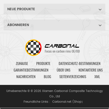
NEUE PRODUKTE
ABONNIEREN
ZUHAUSE
PRODUKTE
DATENSCHUTZ-BESTIMMUNGEN
GARANTIEBESTIMMUNGEN
ÜBER UNS
KONTAKTIERE UNS
NACHRICHTEN
BLOG
SEITENVERZEICHNIS
XML
Urheberrechte © © 2026 Xiamen Carbonal Composite Technology
Co., Ltd
Freundliche Links :
Carbonal.net (Shop）