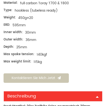
Material:
full carbon Toray T700 & T800
Type:
hookless (tubeless ready)
Weight:
450g±20
ERD:
595mm
Inner width:
30mm
Outer width:
36mm
Depth:
25mm
Max spoke tension:
140kgf
Max weight limit:
115kg
Kontaktieren Sie Mich Jetzt
Beschreibung