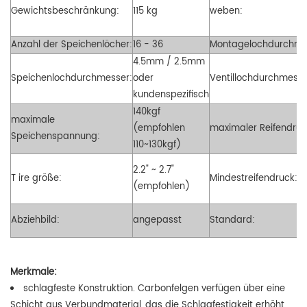
Gewichtsbeschränkung:
115 kg
weben:
Anzahl der Speichenlöcher:
16 - 36
Montagelochdurchme
4.5mm / 2.5mm
Speichenlochdurchmesser:
oder
Ventillochdurchmesse
kundenspezifisch
140kgf
maximale
(empfohlen
maximaler Reifendruc
Speichenspannung:
110~130kgf)
2.2" ~ 2.7"
T
ire größe:
Mindestreifendruck:
(empfohlen)
Abziehbild:
angepasst
Standard:
Merkmale:
schlagfeste Konstruktion. Carbonfelgen verfügen über eine
Schicht aus Verbundmaterial, das die Schlagfestigkeit erhöht