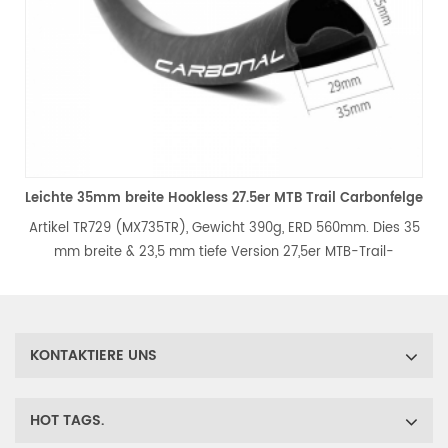
mm breite Hookless 27.5er MTB Trail Carbonfelge
729 (MX735TR), Gewicht 390g, ERD 560mm. Dies 35
Artikel TR926
ite & 23,5 mm tiefe Version 27,5er MTB-Trail-
Zoll-Kohlenst
e ist die beliebteste Form von Carbonfaser-MTB-
3mm Offset
n, sie ist perfekt für All Mountain- und Trail-
Profilbilanzant
Mountainbikes.
um ein da
KONTAKTIERE UNS
HOT TAGS.