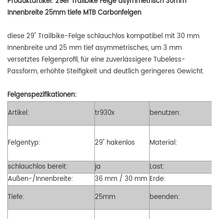
Produktartikel:
29er Trailbike Felge asymmetrisch 30mm
Innenbreite 25mm tiefe MTB Carbonfelgen
diese
29" Trailbike-Felge schlauchlos kompatibel mit
30 mm
Innenbreite und 25 mm tief
asymmetrisches, um 3 mm
versetztes Felgenprofil, für eine zuverlässigere Tubeless-
Passform, erhöhte Steifigkeit und deutlich geringeres Gewicht.
Felgenspezifikationen:
Artikel:
tr930x
benutzen:
Felgentyp:
29" hakenlos
Material:
schlauchlos bereit:
ja
Last:
Außen-/Innenbreite:
36 mm / 30 mm
Erde:
Tiefe:
25mm
beenden: