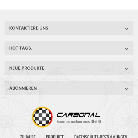
Steifigkeit sorgen für
optimale Kraftübertragung,
perfekt für Straßen- und
Zeitfahrfahrer sowie
KONTAKTIERE UNS
Triathleten.
HOT TAGS.
NEUE PRODUKTE
ABONNIEREN
ZUHAUSE
PRODUKTE
DATENSCHUTZ-BESTIMMUNGEN