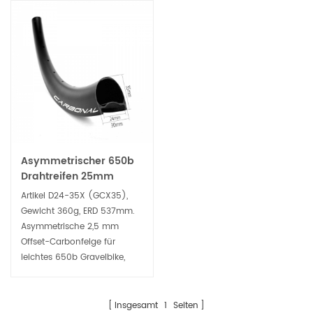
Asymmetrischer 650b
Drahtreifen 25mm
Maulweite 35mm tiefe
Artikel D24-35X (GCX35),
Gravelbike
Gewicht 360g, ERD 537mm.
Carbonfelge
Asymmetrische 2,5 mm
Offset-Carbonfelge für
leichtes 650b Gravelbike,
Drahtreifen und Tubeless
Ready, steifer, stärker und
langlebiger, perfekt für den
Insgesamt
1
Seiten