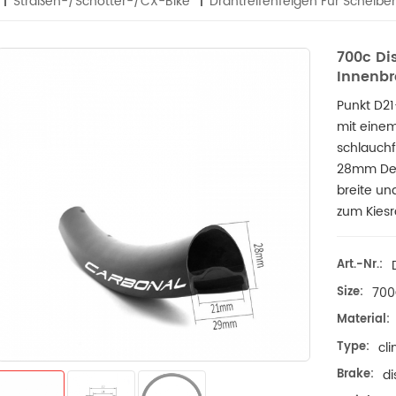
Straßen-/Schotter-/CX-Bike
Drahtreifenfelgen Für Scheib
700c Di
Innenbr
Punkt D2
mit einem
schlauch
28mm Deep
breite un
zum Kiesr
Art.-Nr.:
Size:
70
Material:
Type:
cl
Brake:
di