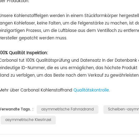
der Produktion.
Unsere Kohlenstofffelgen werden in einem Stückformkörper hergestellt
langen Kohlefaser, keine Falten, um die Felgenstärke zu machen, ist 
einzigartigen Prozess, um die Luftblase aus dem Ventilloch zu entferne
Hersteller gepatcht werden muss.
100% Qualität Inspektion:
Carbonal tut
100% Qualitätsprüfung und Datensatz In der Datenbank e
eindeutige ID-Nummer
, die es uns ermöglichen, das höchste Produkt 
Rand zu verfolgen, um das Beste nach dem Verkauf zu gewährleisten.
Mehr über Carbonal Kohlenstoffrand
Qualitätskontrolle
.
Verwandte Tags. :
asymmetrische Fahrradrand
Scheiben-asymm
asymmetrische Kiesrinzel