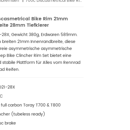
enbremsen
700c Discasmetrical Bike Rim 21mm Innenbreite 28mm Tiefklerer
scasmetrical Bike Rim 21mm
eite 28mm Tiefklerer
1-28X, Gewicht 380g, Erdwaren 589mm.
 breiten 21mm Innenrandbreite, diese
freie asymmetrische asymmetrische
 Bike Clincher Rim Set bietet eine
d stabile Plattform für Alles vom Rennrad
ad Reifen.
D21-28X
0C
full carbon Toray T700 & T800
incher (tubeless ready)
sc brake