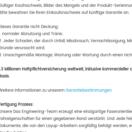
Gültiger Kaufnachweis, Bilder des Mangels und der Produkt-Seriennum
Bitte bewahren Sie Ihren Einkaufsnachweis auf künftige Garantie an.
Dieses Garantie nicht Deckung:
1. normaler Abnutzung und Träne;
2. Jeder Schaden, der durch Unfall, Missbrauch, Vernachlässigung,
Gründe verursacht wird;
3. Unsachgemäße Montage, Wartung oder Wartung durch einen nicht 
1.3 Millionen Haftpflichtversicherung weltweit, inklusive kommerziel
Basis.
Weitere Informationen zu unserem
Garantiebestimmungen
.
Fertigung Prozess:
Unsere Das Engineering-Team erzeugt eine einzigartige Faserorienti
Fahreigenschaften für einen gegebenen Rand verstärkt. Und Jede Fel
Dokumente, die von den Layup-Arbeitern sorgfältig befolgt werden, es