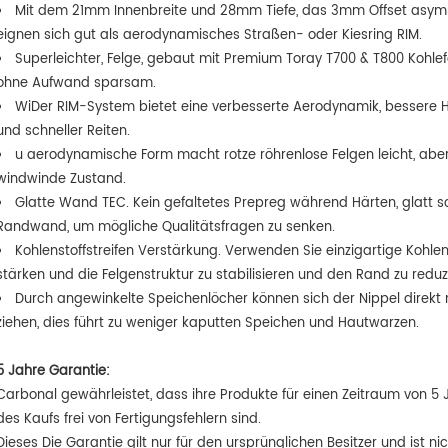
Mit dem 21mm Innenbreite und 28mm Tiefe, das 3mm Offset asym
eignen sich gut als aerodynamisches Straßen- oder Kiesring RIM.
Superleichter, Felge, gebaut mit Premium Toray T700 & T800 Kohlefa
ohne Aufwand sparsam.
Wi
Der RIM-System bietet eine verbesserte Aerodynamik, besser
und schneller Reiten.
u aerodynamische Form macht rotze röhrenlose Felgen leicht, aber 
windwinde Zustand.
Glatte Wand TEC. Kein gefaltetes Prepreg während Härten, glatt 
Randwand, um mögliche Qualitätsfragen zu senken.
Kohlenstoffstreifen Verstärkung. Verwenden Sie einzigartige Kohle
stärken und die Felgenstruktur zu stabilisieren und den Rand zu reduz
Durch angewinkelte Speichenlöcher können sich der Nippel direkt 
ziehen, dies führt zu weniger kaputten Speichen und Hautwarzen.
5 Jahre Garantie:
Carbonal gewährleistet, dass ihre Produkte für einen Zeitraum von 
des Kaufs frei von Fertigungsfehlern sind.
Dieses Die Garantie gilt nur für den ursprünglichen Besitzer und ist ni