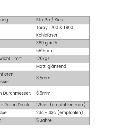
ttform mit 24 mm Innenbreite,
geeignet für sehr breite Reifen von 35
ignet für eine große Auswahl an
mm bis 55 mm.
ung:
Straße / Kies
hotter- und Cyclocross-
Toray T700 & T800
:
rradreifen. Fahrkomfort und Spaß
Kohlefaser
ben!
:
380 g ± 15
589mm
icht Limit:
120kgs
Matt, glänzend
ntieren
8.5mm
sser:
ch Durchmesser:
6.5mm
r Reifen Druck:
125psi (empfohlen max)
öße
:
23c ~ 43c (empfohlen)
:
5 Jahre