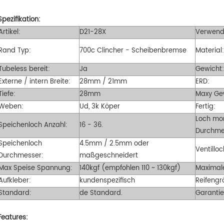
ichten 29er XC Carbon
für erfahrene Fahrradfahrer entwickelt,
Pla
Spezifikation:
satz suchen.
die eine aerodynamische Kante
gee
Artikel:
D21-28X
Verwend
suchen, oder größere Fahrer.
Sc
Rand Typ:
700c Clincher - Scheibenbremse
Material
Fah
ha
Tubeless bereit:
Ja
Gewicht
Externe / intern Breite:
28mm / 21mm
ERD:
Tiefe:
28mm
Maxy Gew
Weben:
Ud, 3k Köper
Fertig:
Loch mo
Speichenloch Anzahl:
16 - 36.
Durchme
Speichenloch
4.5mm / 2.5mm oder
Ventillo
Durchmesser:
maßgeschneidert
Max Speise Spannung:
140kgf (empfohlen 110 ~ 130kgf)
Maximale
Aufkleber:
kundenspezifisch
Reifengr
Standard:
de Standard.
Garantie
Features: