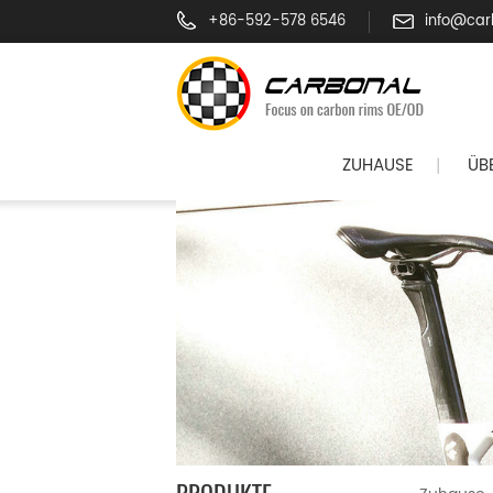
+86-592-578 6546
info@car
ZUHAUSE
ÜB
|