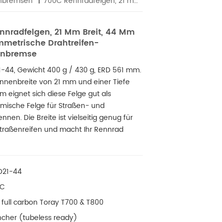
enbremsen
700C Rennradfelgen, 21 mm breit, 44 mm tief, symmetrische Drahtreifen-Scheibenbremse
nnradfelgen, 21 Mm Breit, 44 Mm
ymmetrische Drahtreifen-
enbremse
21-44, Gewicht 400 g / 430 g, ERD 561 mm.
 Innenbreite von 21 mm und einer Tiefe
 eignet sich diese Felge gut als
mische Felge für Straßen- und
nnen. Die Breite ist vielseitig genug für
traßenreifen und macht Ihr Rennrad
D21-44
0C
full carbon Toray T700 & T800
incher (tubeless ready)