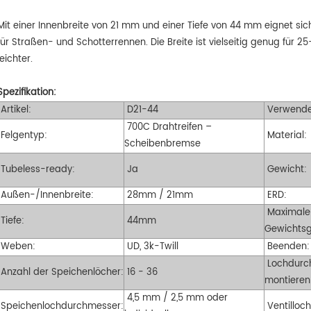
ichten 29er XC Carbon
für erfahrene Fahrradfahrer entwickelt,
Pla
Mit einer Innenbreite von 21 mm und einer Tiefe von 44 mm eignet si
satz suchen.
die eine aerodynamische Kante
gee
für Straßen- und Schotterrennen. Die Breite ist vielseitig genug für
suchen, oder größere Fahrer.
Sc
leichter.
Fah
ha
Spezifikation:
Artikel:
D21-44
Verwende
700C Drahtreifen –
Felgentyp:
Material:
Scheibenbremse
Tubeless-ready:
Ja
Gewicht:
Außen-/Innenbreite:
28mm / 21mm
ERD:
Maximale
Tiefe:
44mm
Gewichtsg
Weben:
UD, 3k-Twill
Beenden:
Lochdurc
Anzahl der Speichenlöcher:
16 - 36
montieren
4,5 mm / 2,5 mm oder
Speichenlochdurchmesser:
Ventilloc