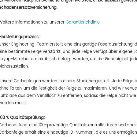
1,3 Millionen Haftpflichtversicherungen weltweit, einschließlich gewerb
Schadensersatzversicherung.
Weitere Informationen zu unserer
Garantierichtlinie
.
Herstellungsprozess:
Unser Engineering-Team erstellt eine einzigartige Faserausrichtung,
eine bestimmte Felge verstärkt. Und jede Felge verfügt über eigene
Layup-Mitarbeitern akribisch befolgt werden, um die Genauigkeit jed
sicherzustellen.
Unsere Carbonfelgen werden in einem Stück hergestellt. Jede Felge 
ohne Falten, um die Festigkeit der Felge zu maximieren. Und wir verw
Luftblase aus dem Ventilloch zu entfernen, sodass die Felge nicht wie
werden muss.
100 % Qualitätsprüfung:
Carbonal führt
eine 100-prozentige Qualitätskontrolle durch und spei
Carbonfelge erhält eine eindeutige ID-Nummer
, die es uns ermöglich