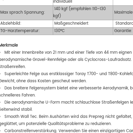
individuell
140 kgf (empfohlen 110–130
Max sprach Spannung:
Maximaler
kgf)
Abziehbild:
Maßgeschneidert
Standard
TG-Harztemperatur:
130°C
Garantie:
Merkmale
Mit einer Innenbreite von 21 mm und einer Tiefe von 44 mm eigne
aerodynamische Gravel-Rennfelge oder als Cyclocross-Laufradsatz. Di
Straßenreifen.
Superleichte Felge aus erstklassiger Toray T700- und T800-Kohlefas
Gewicht, ohne dass Kosten gescheut werden.
Das breitere
Felgensystem bietet eine verbesserte Aerodynamik, b
schnelleres Fahren.
Die aerodynamische U-Form macht schlauchlose Straßenfelgen leic
Seitenwind stabil.
Smooth Wall Tec. Beim Aushärten wird das Prepreg nicht gefalte
geglättet, um potenzielle Qualitätsprobleme zu reduzieren.
Carbonstreifenverstärkung. Verwenden Sie einen einzigartigen Ca