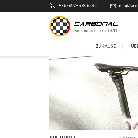
+86-592-578 6546
info@car
ZUHAUSE
ÜB
|