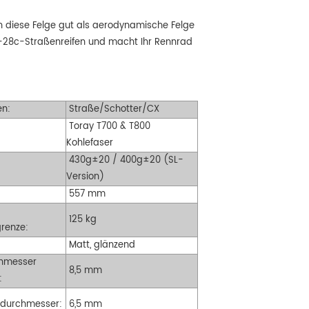
ttform mit 24 mm Innenbreite,
geeignet für sehr breite Reifen von 35
ch diese Felge gut als aerodynamische Felge
ignet für eine große Auswahl an
mm bis 55 mm.
 25-28c-Straßenreifen und macht Ihr Rennrad
hotter- und Cyclocross-
rradreifen. Fahrkomfort und Spaß
ben!
n:
Straße/Schotter/CX
Toray T700 & T800
Kohlefaser
430g±20 / 400g±20 (SL-
Version)
557 mm
125 kg
renze:
Matt, glänzend
hmesser
8,5 mm
:
hdurchmesser:
6,5 mm