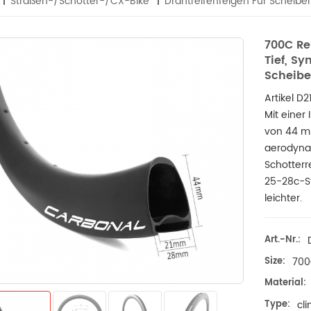
Straßen-/Schotter-/CX-Bike
Drahtreifenfelgen Für Scheib
700C Re
Tief, S
Scheib
Artikel D
Mit einer
von 44 mm
aerodyna
Schotterre
25-28c-S
leichter.
Art.-Nr.:
Size:
70
Material:
Type:
cl