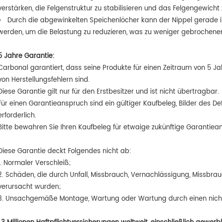
verstärken, die Felgenstruktur zu stabilisieren und das Felgengewicht 
Durch die abgewinkelten Speichenlöcher kann der Nippel gerade in
werden, um die Belastung zu reduzieren, was zu weniger gebrochenen
5 Jahre Garantie:
Carbonal garantiert, dass seine Produkte für einen Zeitraum von 5 
von Herstellungsfehlern sind.
Diese Garantie gilt nur für den Erstbesitzer und ist nicht übertragbar.
Für einen Garantieanspruch sind ein gültiger Kaufbeleg, Bilder des 
erforderlich.
Bitte bewahren Sie Ihren Kaufbeleg für etwaige zukünftige Garantiea
Diese Garantie deckt Folgendes nicht ab:
1. Normaler Verschleiß;
2. Schäden, die durch Unfall, Missbrauch, Vernachlässigung, Missbr
verursacht wurden;
3. Unsachgemäße Montage, Wartung oder Wartung durch einen nicht 