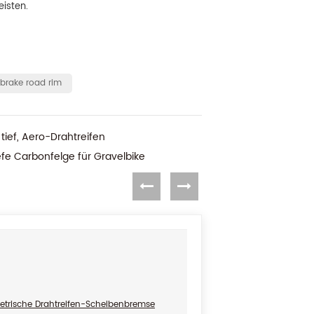
isten.
 brake road rim
ief, Aero-Drahtreifen
e Carbonfelge für Gravelbike
etrische Drahtreifen-Scheibenbremse