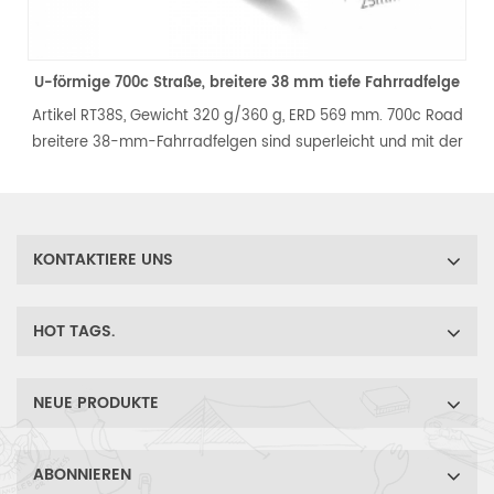
mige 700c Straße, breitere 38 mm tiefe Fahrradfelge
el RT38S, Gewicht 320 g/360 g, ERD 569 mm. 700c Road
Artikel R
ere 38-mm-Fahrradfelgen sind superleicht und mit der
mm br
ren Breite ist die Festigkeit deutlich verbessert. Es ist
asymmetr
ie beste Wahl für leichte Laufräder für Rennräder.
sich
Fahrradr
zwisch
KONTAKTIERE UNS
HOT TAGS.
NEUE PRODUKTE
ABONNIEREN