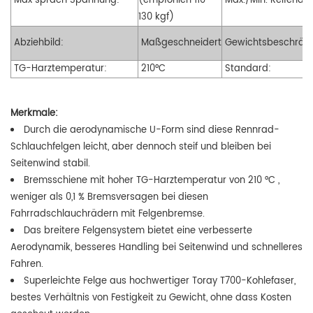
Max sprach Spannung:
(empfohlen 110–
Max./Min. Reifendru
130 kgf)
Abziehbild:
Maßgeschneidert
Gewichtsbeschrän
TG-Harztemperatur:
210°C
Standard:
Merkmale:
Durch die aerodynamische U-Form sind diese Rennrad-
Schlauchfelgen leicht, aber dennoch steif und bleiben bei
Seitenwind stabil.
Bremsschiene mit hoher TG-Harztemperatur von 210 °C
,
weniger als 0,1 % Bremsversagen bei diesen
Fahrradschlauchrädern mit Felgenbremse.
Das breitere Felgensystem bietet eine verbesserte
Aerodynamik, besseres Handling bei Seitenwind und schnelleres
Fahren.
Superleichte Felge aus hochwertiger Toray T700-Kohlefaser,
bestes Verhältnis von Festigkeit zu Gewicht, ohne dass Kosten