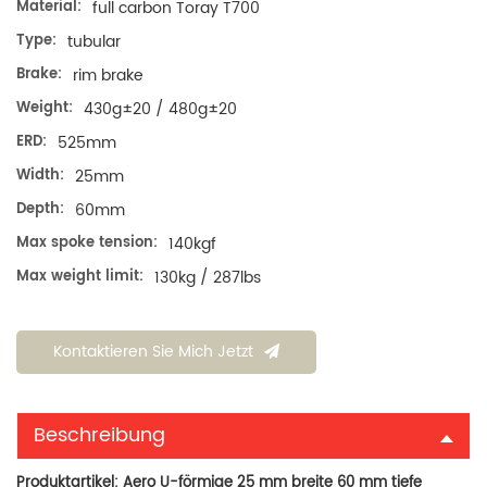
Material:
full carbon Toray T700
Type:
tubular
Brake:
rim brake
Weight:
430g±20 / 480g±20
ERD:
525mm
Width:
25mm
Depth:
60mm
Max spoke tension:
140kgf
Max weight limit:
130kg / 287lbs
Kontaktieren Sie Mich Jetzt
Beschreibung
Produktartikel:
Aero U-förmige 25 mm breite 60 mm tiefe