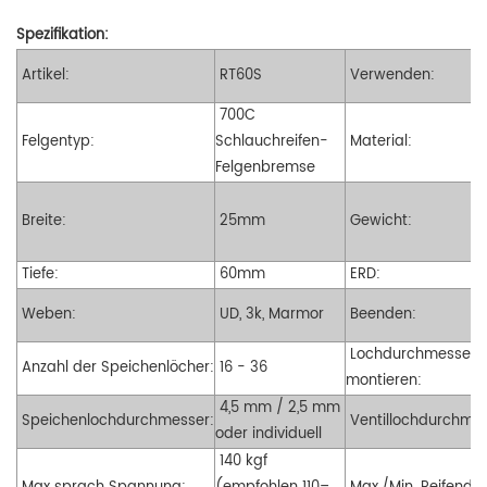
Spezifikation:
Artikel:
RT60S
Verwenden:
700C
Felgentyp:
Schlauchreifen-
Material:
Felgenbremse
Breite:
25mm
Gewicht:
Tiefe:
60mm
ERD:
Weben:
UD, 3k, Marmor
Beenden:
Lochdurchmesser
Anzahl der Speichenlöcher:
16 - 36
montieren:
4,5 mm / 2,5 mm
Speichenlochdurchmesser:
Ventillochdurchmes
oder individuell
140 kgf