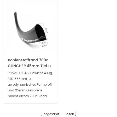
Kohlenstoffrand 700c
CLINCHER 45mm Tief u
Form für
Punkt D18-45, Gewicht 430g,
Scheibenbremsrad
ERD 555mm. u
aerodynamisches Formprofil
und 25mm Gleisbreite
macht dieses 700c Road
Clincher RIM Bessere
Handhabung an Ecken und
Abfahrten, dauerhaft für eine
Insgesamt
1
Seiten