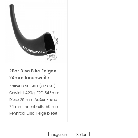
29er Disc Bike Felgen
24mm Innenweite
50mm Tiefe Hookless
Artikel D24-50H (GZX50),
für Cyclocross und
Gewicht 420g, ERD 545mm.
Gravel Bikes
Diese 28 mm Außen- und
24 mm Innenbreite 50 mm
Rennrad-Disc-Felge bietet
die perfekte Plattform für
alles, von einem 30 ° C bis
50 ° C Gravel- und
Insgesamt
1
Seiten