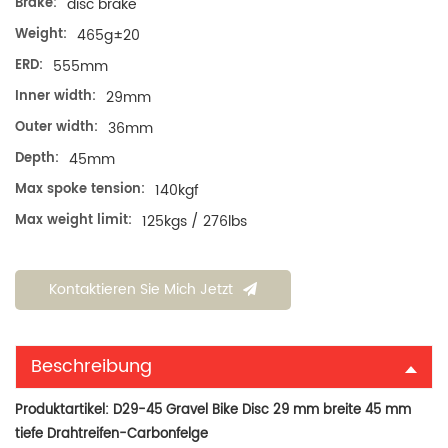
Brake:
disc brake
Weight:
465g±20
ERD:
555mm
Inner width:
29mm
Outer width:
36mm
Depth:
45mm
Max spoke tension:
140kgf
Max weight limit:
125kgs / 276lbs
Kontaktieren Sie Mich Jetzt
Beschreibung
Produktartikel:
D29-45 Gravel Bike Disc 29 mm breite 45 mm
tiefe Drahtreifen-Carbonfelge