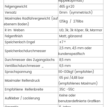
Nippelkopfmaß)
Felgengewicht
465 g±20
Versatz
0mm
(symmetrisch)
Maximales Radfahrergewicht (auf
125kg
/
276lbs
ebenem Boden)
R
im
Weben
UD, 3k, 3k Köper, 6k, Marmor
Felgenfinish
Matt, glänzend
Speichenloch Engel
±7
°
2,5 mm, 4,5 mm oder
Speichenlochdurchmesser
kundenspezifisch
Durchmesser des Zugangslochs
8,5 mm
Ventillochdurchmesser
_
6,5 mm
Sprachspannung
110~130kgf (empfohlen)
65 psi /4,48 bar
Maximaler Reifendruck
(empfohlenes Maximum)
Empfohlene
Reifenbreite
35C
-55C
Keine oder
Aufkleber / Lackierung
benutzerdefinierte Grafiken