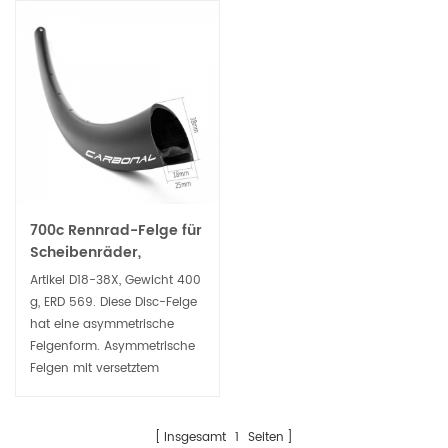
700c Rennrad-Felge für
Scheibenräder,
asymmetrisch, 2,5 mm
Artikel D18-38X, Gewicht 400
Versatz, für Drahtreifen,
g, ERD 569. Diese Disc-Felge
schlauchlos bereit
hat eine asymmetrische
Felgenform. Asymmetrische
Felgen mit versetztem
Nippelbett verbessern die
Gesamtlaufradfestigkeit,
indem sie die
Insgesamt
1
Seiten