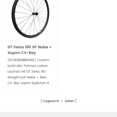
Macht und der
Straßenrennen, Cross
Zuverlässigkeit, mit der Sie
Country und Marathon .
sich auf die Fahrt
fokussieren lassen.
DT Swiss 180 SP Nabe +
Sapim CX-Ray
Speichen-custom road
[SCHEIBENBREMSE] Custom
disc carbon Laufräder
build disc Fahrrad carbon
Laufrad mit DT Swiss 180
straight pull Nabe + Aero
CX-Ray Sapim Speichen &
Brustwarzen. Top-Renn-
Niveau, eine perfekte
übertragung der Kraft und
Insgesamt
1
Seiten
die ultimative im Leichtbau,
Steifigkeit und Haltbarkeit.