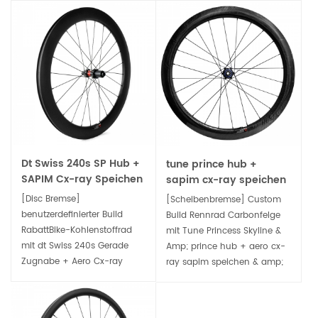
Dt Swiss 240s SP Hub +
tune prince hub +
SAPIM Cx-ray Speichen
sapim cx-ray speichen
benutzerdefinierte
leichte disc road
[Disc Bremse]
[Scheibenbremse] Custom
Straßenscheiben-
carbonfelgen
benutzerdefinierter Build
Build Rennrad Carbonfelge
Kohlenstoffräder
RabattBike-Kohlenstoffrad
mit Tune Princess Skyline &
mit dt Swiss 240s Gerade
Amp; prince hub + aero cx-
Zugnabe + Aero Cx-ray
ray sapim speichen & amp;
SAPIM Speichen &
Brustwarzen. Höchstes
Brustwarzen. Pro-Rennebene,
Rennniveau, superleicht,
perfekte Übertragung Ihrer
Leistung, perfekt für