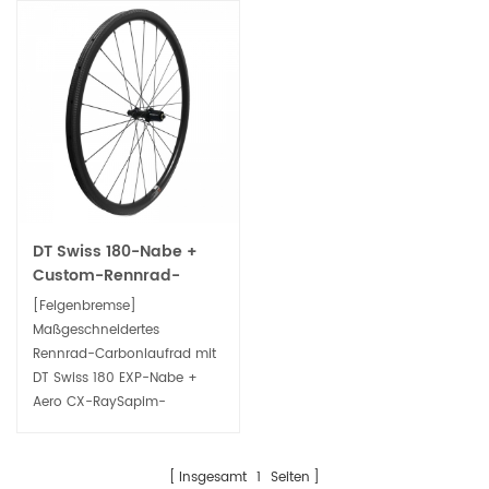
DT Swiss 180-Nabe +
Custom-Rennrad-
Carbonlaufräder mit
[Felgenbremse]
Sapim CX-Ray-
Maßgeschneidertes
Speichen
Rennrad-Carbonlaufrad mit
DT Swiss 180 EXP-Nabe +
Aero CX-RaySapim-
Speichen und Nippeln. Top-
Racing-Niveau, superleicht
und superweich, bereit für
Insgesamt
1
Seiten