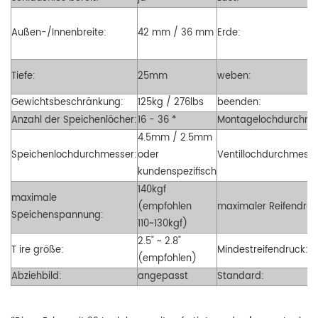
Außen-/Innenbreite:
42 mm / 36 mm
Erde:
Tiefe:
25mm
weben:
Gewichtsbeschränkung:
125kg / 276lbs
beenden:
Anzahl der Speichenlöcher:
16 - 36 *
Montagelochdurchme
4.5mm / 2.5mm
Speichenlochdurchmesser:
oder
Ventillochdurchmesse
kundenspezifisch
140kgf
maximale
(empfohlen
maximaler Reifendruc
Speichenspannung:
110~130kgf)
2.5" ~ 2.8"
T
ire größe:
Mindestreifendruck:
(empfohlen)
Abziehbild:
angepasst
Standard: