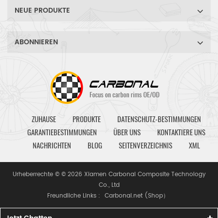
NEUE PRODUKTE
ABONNIEREN
ZUHAUSE
PRODUKTE
DATENSCHUTZ-BESTIMMUNGEN
GARANTIEBESTIMMUNGEN
ÜBER UNS
KONTAKTIERE UNS
NACHRICHTEN
BLOG
SEITENVERZEICHNIS
XML
Urheberrechte © © 2026 Xiamen Carbonal Composite Technology
Co., Ltd
Freundliche Links :
Carbonal.net (Shop）