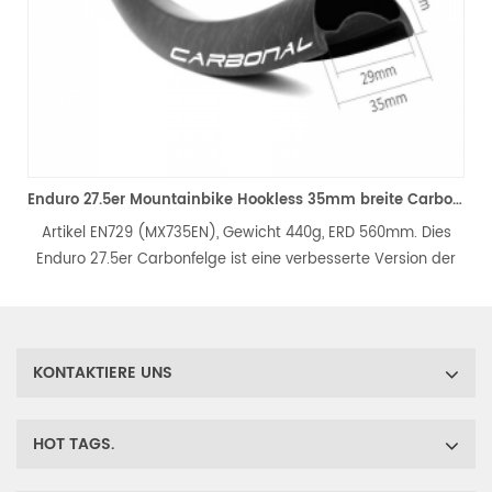
Enduro 27.5er Mountainbike Hookless 35mm breite Carbonfelge Tubeless ready
l EN729 (MX735EN), ​​Gewicht 440g, ERD 560mm. Dies
Artikel EN9
27.5er Carbonfelge ist eine verbesserte Version der
Enduro 29er
uf dem Trail 35mm breite Felge, steifer, langlebiger
Basis auf T
glebiger, die perfekt für All Mountain- und Enduro-
langlebig
Mountainbikes ist.
KONTAKTIERE UNS
HOT TAGS.