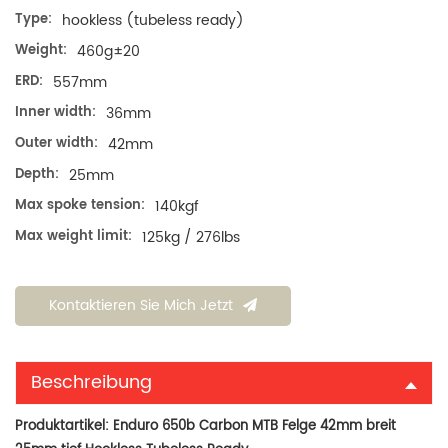
Type:
hookless (tubeless ready)
Weight:
460g±20
ERD:
557mm
Inner width:
36mm
Outer width:
42mm
Depth:
25mm
Max spoke tension:
140kgf
Max weight limit:
125kg / 276lbs
Kontaktieren Sie Mich Jetzt
Beschreibung
Produktartikel: Enduro 650b Carbon MTB Felge 42mm breit