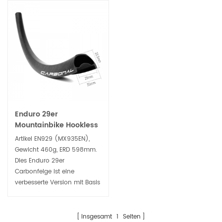
Enduro 29er
Mountainbike Hookless
35mm breite
Artikel EN929 (MX935EN), ​​
Carbonfelge Tubeless
Gewicht 460g, ERD 598mm.
Ready
Dies Enduro 29er
Carbonfelge ist eine
verbesserte Version mit Basis
auf Trail 35mm breite Felge,
steifer, langlebiger und
langlebiger, die perfekt für All
Insgesamt
1
Seiten