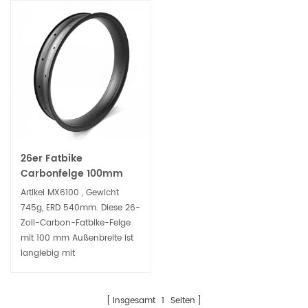
26er Fatbike
Carbonfelge 100mm
breit 25mm Tiefe
Artikel MX6100 , Gewicht
Beadless Tubeless
745g, ERD 540mm. Diese 26-
Ready
Zoll-Carbon-Fatbike-Felge
mit 100 mm Außenbreite ist
langlebig mit
doppelwandigem Design für
Schnee-, Sand- oder
Singletrail-Fahrten.
Insgesamt
1
Seiten