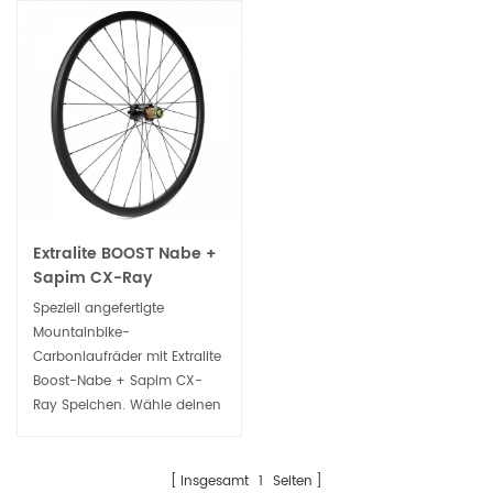
Extralite BOOST Nabe +
Sapim CX-Ray
Speichen Custom MTB
Speziell angefertigte
Carbon Laufräder
Mountainbike-
Carbonlaufräder mit Extralite
Boost-Nabe + Sapim CX-
Ray Speichen. Wähle deinen
Favoriten Carbon-
Mountainbike-Felgenmodell.
Jeder Laufradsatz wird von
Insgesamt
1
Seiten