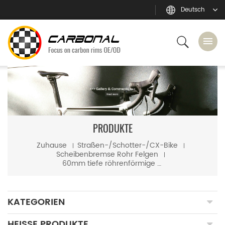
Deutsch
PRODUKTE
Zuhause
Straßen-/Schotter-/CX-Bike
Scheibenbremse Rohr Felgen
60mm tiefe röhrenförmige u-Form aero 700c Carbonfaserstraßen-Diskettenfelgen
KATEGORIEN
HEISSE PRODUKTE