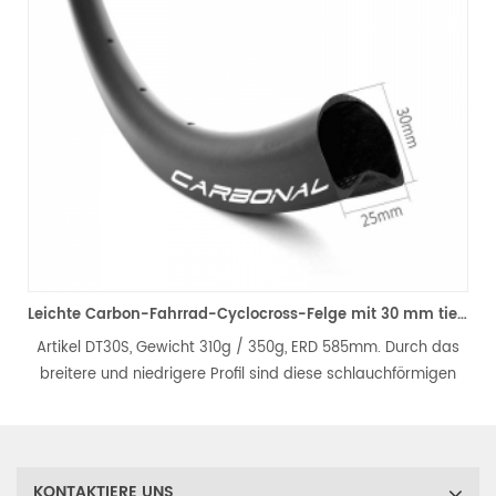
Leichte Carbon-Fahrrad-Cyclocross-Felge mit 30 mm tiefem Scheibenschlauch
 DT30S, Gewicht 310g / 350g, ERD 585mm. Durch das
Artikel DT38S
e und niedrigere Profil sind diese schlauchförmigen
U-förmig
ad-Scheibenfahrradfelgen superleicht, perfektes
Felgenpro
 in Kurven und bei Seitenwindbedingungen und eine
Kohlefaser ma
gute Wahl für die Straße und beim Klettern.
g
KONTAKTIERE UNS