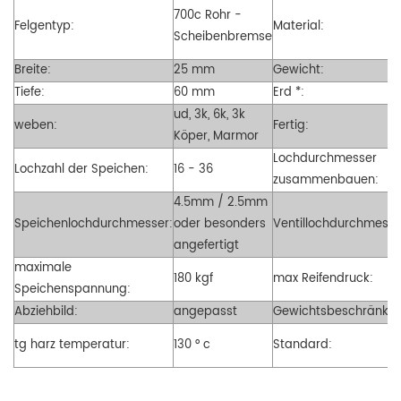
700c Rohr -
Felgentyp:
Material:
Scheibenbremse
Breite:
25 mm
Gewicht:
Tiefe:
60 mm
Erd *:
ud, 3k, 6k, 3k
weben:
Fertig:
Köper, Marmor
Lochdurchmesser
Lochzahl der Speichen:
16 - 36
zusammenbauen:
4.5mm / 2.5mm
Speichenlochdurchmesser:
oder besonders
Ventillochdurchmesse
angefertigt
maximale
180 kgf
max Reifendruck:
Speichenspannung:
Abziehbild:
angepasst
Gewichtsbeschränkun
tg harz temperatur:
130 ° c
Standard: