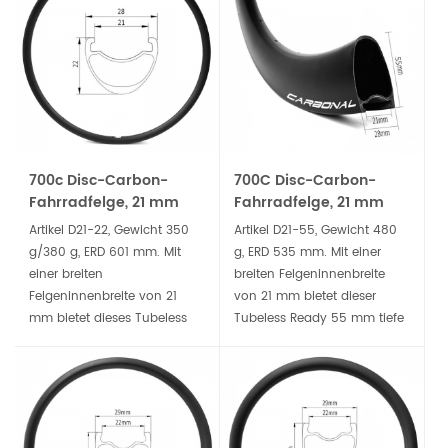
Speichenverstrebungswinkel
stark genug, um auch zu
von einem Flansch zum
trainieren.
anderen richtig
ausbalancieren.
700c Disc-Carbon-
700C Disc-Carbon-
Fahrradfelge, 21 mm
Fahrradfelge, 21 mm
Innenbreite, 22 mm
Innenbreite, 55 mm
Artikel D21-22, Gewicht 350
Artikel D21-55, Gewicht 480
tiefe Drahtreifen
tiefe Drahtreifen
g/380 g, ERD 601 mm. Mit
g, ERD 535 mm. Mit einer
einer breiten
breiten Felgeninnenbreite
Felgeninnenbreite von 21
von 21 mm bietet dieser
mm bietet dieses Tubeless
Tubeless Ready 55 mm tiefe
Ready 22 mm hohe
Drahtreifenfelgensatz eine
Drahtreifen-Felgenset eine
breite und stabile Plattform
breite und stabile Plattform
für alles, vom Rennrad bis
für alles, vom Rennrad bis
zum Gravelbike-Reifen.
zum Gravel-Bike-Reifen.