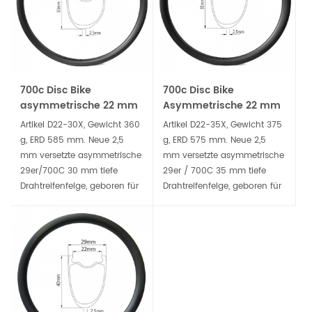
700c Disc Bike
700c Disc Bike
asymmetrische 22 mm
Asymmetrische 22 mm
Innenbreite 30 mm tiefe
Innenbreite 35 mm tiefe
Artikel D22-30X, Gewicht 360
Artikel D22-35X, Gewicht 375
Drahtreifenfelge
Drahtreifenfelge
g, ERD 585 mm. Neue 2,5
g, ERD 575 mm. Neue 2,5
mm versetzte asymmetrische
mm versetzte asymmetrische
29er/700C 30 mm tiefe
29er / 700C 35 mm tiefe
Drahtreifenfelge, geboren für
Drahtreifenfelge, geboren für
leichte Schotter- und
leichte Schotter- und
Rennrad-
Rennrad-
Scheibenbremsräder. Der
Scheibenbremsräder. Der
schlauchlose, kompatible
schlauchlose, kompatible
breitere Reifen für
breitere Reifen für
komfortables Fahren
komfortables Fahren
begleitet Sie bei der
begleitet Sie bei der
Eroberung des rauen
Eroberung des rauen