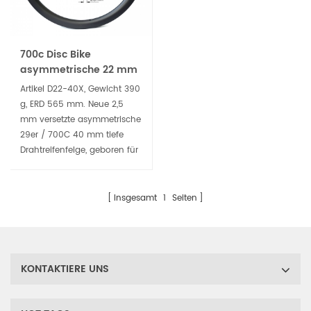
Geländes.
Geländes.
700c Disc Bike
asymmetrische 22 mm
Innenbreite 40 mm tiefe
Artikel D22-40X, Gewicht 390
Drahtreifenfelge
g, ERD 565 mm. Neue 2,5
mm versetzte asymmetrische
29er / 700C 40 mm tiefe
Drahtreifenfelge, geboren für
leichte Schotter- und
Rennrad-
Scheibenbremsräder. Der
Insgesamt
1
Seiten
schlauchlose, kompatible
breitere Reifen für
komfortables Fahren
begleitet Sie bei der
KONTAKTIERE UNS
Eroberung des rauen
Geländes.