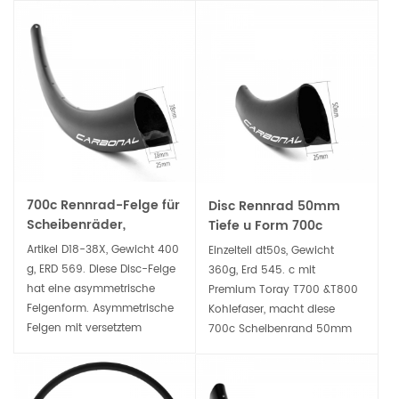
700c Rennrad-Felge für
Disc Rennrad 50mm
Scheibenräder,
Tiefe u Form 700c
asymmetrisch, 2,5 mm
Straße Carbon-
Artikel D18-38X, Gewicht 400
Einzelteil dt50s, Gewicht
Versatz, für Drahtreifen,
Rohrrand
g, ERD 569. Diese Disc-Felge
360g, Erd 545. c mit
schlauchlos bereit
hat eine asymmetrische
Premium Toray T700 &T800
Felgenform. Asymmetrische
Kohlefaser, macht diese
Felgen mit versetztem
700c Scheibenrand 50mm
Nippelbett verbessern die
tief, steif, leicht und
Gesamtlaufradfestigkeit,
strapazierfähig, perfekt für
indem sie die
den Rennsport und trotzdem