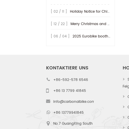
we are proud to unveil the next
evolution in our gravel-specific
[ 02 / 11 ]
Holiday Notice for Chinese New Year 2026
carbon rim lineup: the D35/36H
series. While the D32 redefined
[ 12 / 22 ]
Merry Christmas and Happy New Year 2026!
aerod...
[ 06 / 04 ]
2025 Eurobike booth at Hall 9.0 - A47~49, welcome to vist us!
KONTAKTIERE UNS
HO
+86-592-578 6546
Fel
+86 13 7799 41845
info@carbonalbike.com
+86 13779941845
No.7 GuangXing South