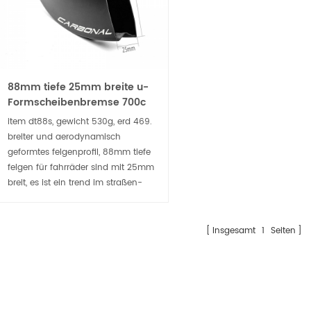
88mm tiefe 25mm breite u-
Formscheibenbremse 700c
Fahrradrohr-Carbonfelge
item dt88s, gewicht 530g, erd 469.
breiter und aerodynamisch
geformtes felgenprofil, 88mm tiefe
felgen für fahrräder sind mit 25mm
breit, es ist ein trend im straßen-
und triathlonsport
Straßenfahrräder. w ider Rand
&Rad macht die Seitenwände des
Insgesamt
1
Seiten
Reifens mehr vertikal.