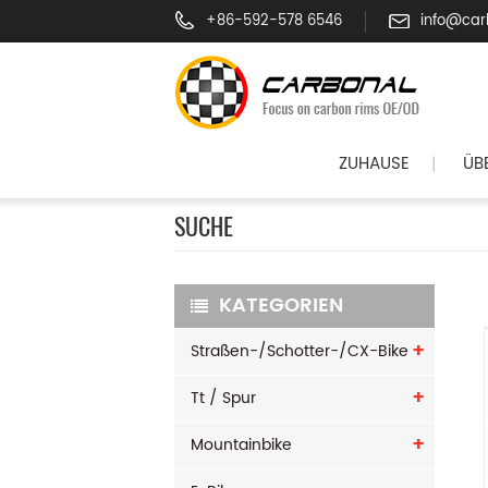
+86-592-578 6546
info@car
ZUHAUSE
ÜB
|
SUCHE
KATEGORIEN
Straßen-/Schotter-/CX-Bike
Tt / Spur
Mountainbike