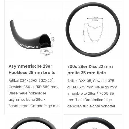
Asymmetrische 29er
700c 29er Disc 22 mm
Hookless 29mm breite
breite 35 mm tiefe
28mm tiefe
Drahtreifenfelge für
Artikel D24-28HX (GZX28),
Artikel D22-35, Gewicht 375
Carbonfelge für
Straßen- und
Gewicht 350 g, ERD 589 mm.
g, ERD 575 mm. Neue 22 mm
Gravelbike
Schotterräder
Diese neue hakenlose
Innenbreite 29er / 700C 35
asymmetrische 29er-
mm Tiefe Drahtreifenfelge,
Schotterrad-Carbonfelge mit
geboren für leichte Schotter-
breiterer Innenbreite von 24
und Rennrad-
mm, ist leichter als die
Scheibenbremsräder. Der
Hakenversion, aber ohne
schlauchlose, kompatible