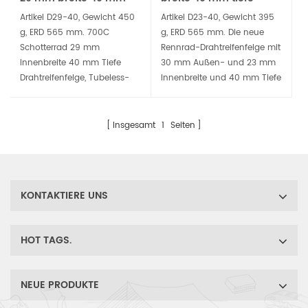
tiefe Drahtreifen-
Drahtreifenfelge für
Artikel D29-40, Gewicht 450
Artikel D23-40, Gewicht 395
Carbonfelge
Straßen- und Gravel-
g, ERD 565 mm. 700C
g, ERD 565 mm. Die neue
Bikes
Schotterrad 29 mm
Rennrad-Drahtreifenfelge mit
Innenbreite 40 mm Tiefe
30 mm Außen- und 23 mm
Drahtreifenfelge, Tubeless-
Innenbreite und 40 mm Tiefe
Ready-Plattform hat 29 mm
bietet die perfekte Plattform
Innenbreite, geeignet für sehr
für alles von 25 °C bis 50 °C
breite Reifen von 35 mm bis
Straßen-, Schotter- oder
Insgesamt
1
Seiten
55 mm.
Cyclocross-Reifen und
macht die Tubeless-
Einrichtung zum Kinderspiel.
KONTAKTIERE UNS
HOT TAGS.
NEUE PRODUKTE