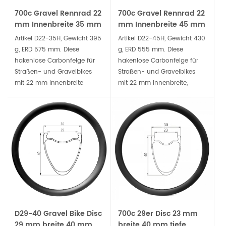
700c Gravel Rennrad 22
700c Gravel Rennrad 22
mm Innenbreite 35 mm
mm Innenbreite 45 mm
tiefe hakenlose
tiefe hakenlose
Artikel D22-35H, Gewicht 395
Artikel D22-45H, Gewicht 430
Carbonfelge
Carbonfelge
g, ERD 575 mm. Diese
g, ERD 555 mm. Diese
hakenlose Carbonfelge für
hakenlose Carbonfelge für
Straßen- und Gravelbikes
Straßen- und Gravelbikes
mit 22 mm Innenbreite
mit 22 mm Innenbreite,
empfiehlt 28C- bis 50C-
empfiehlt 28C- bis 50C-
Reifen. Sie passt besser zu
Reifen, sie's passt besser zu
dem, was Sie von einem
dir' Suche nach einem All-
Allroad-Laufradsatz
Road-Laufradsatz.
erwarten.
D29-40 Gravel Bike Disc
700c 29er Disc 23 mm
29 mm breite 40 mm
breite 40 mm tiefe