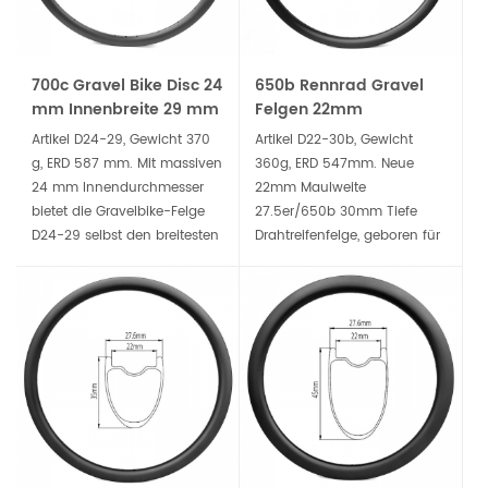
700c Gravel Bike Disc 24
650b Rennrad Gravel
mm Innenbreite 29 mm
Felgen 22mm
tiefe Drahtreifen-
Maulweite 30mm tiefe
Artikel D24-29, Gewicht 370
Artikel D22-30b, Gewicht
Carbonfelge
Drahtreifen
g, ERD 587 mm. Mit massiven
360g, ERD 547mm. Neue
Carbonfelge
24 mm Innendurchmesser
22mm Maulweite
bietet die Gravelbike-Felge
27.5er/650b 30mm Tiefe
D24-29 selbst den breitesten
Drahtreifenfelge, geboren für
Gravel-Reifen ein stabiles
leichtes Gravel & Rennrad
Profil. Es ist eine der
Scheibenbremsenrad. Es ist
bestmöglichen Felgen für
ein schlauchloser,
Langstrecken-
kompatibler breiterer Reifen
Schotterrennen oder -
für komfortables Fahren, der
Fahrten.
Sie bei der Eroberung des
unwegsamen Geländes
begleitet.