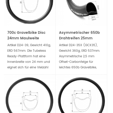
beste Wahl für Allround-
begleitet Sie bei der
Fahrer.
Eroberung des rauen
Geländes.
700c Gravelbike Disc
Asymmetrischer 650b
24mm Maulweite
Drahtreifen 25mm
39mm tiefe Drahtreifen
Maulweite 35mm tiefe
Artikel D24-39, Gewicht 410g,
Artikel D24-35X (GCX35),
Carbonfelge
Gravelbike Carbonfelge
ERD 567mm. Die Tubeless
Gewicht 360g, ERD 537mm.
Ready-Plattform hat eine
Asymmetrische 2,5 mm
Innenbreite von 24 mm und
Offset-Carbonfelge für
eignet sich für eine Vielzahl
leichtes 650b Gravelbike,
von Gravel- und
Drahtreifen und Tubeless
Cyclocross-Reifen. Es ist eine
Ready, steifer, stärker und
der besten Felgen, die für
langlebiger, perfekt für den
Langstrecken-
Bau von Gravelbike-
Schotterrennen oder Reiten
Scheibenbremsrädern.
möglich sind.