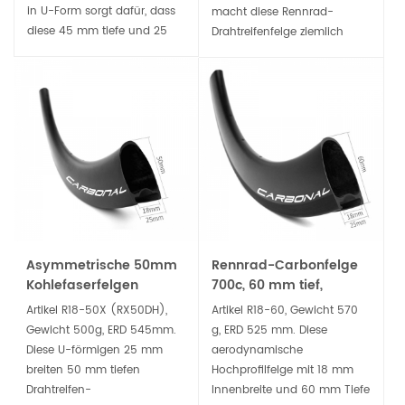
in U-Form sorgt dafür, dass
macht diese Rennrad-
diese 45 mm tiefe und 25
Drahtreifenfelge ziemlich
mm breite schlauchlose
steif, bietet aber dennoch
Straßen-Drahtreifenfelge ein
eine aerodynamische
besseres Handling in Kurven
Leistung. Robust und
und Abfahrten bietet und
aerodynamisch genug für
auf unterschiedlichem
Straßenrennen, Training,
Gelände langlebig ist.
Klettern und auch
Cyclocross-Fahrten.
Asymmetrische 50mm
Rennrad-Carbonfelge
Kohlefaserfelgen
700c, 60 mm tief,
Drahtreifen mit
Drahtreifen, Tubeless-
Artikel R18-50X (RX50DH),
Artikel R18-60, Gewicht 570
Hochtemperaturharz
kompatibel
Gewicht 500g, ERD 545mm.
g, ERD 525 mm. Diese
Diese U-förmigen 25 mm
aerodynamische
breiten 50 mm tiefen
Hochprofilfelge mit 18 mm
Drahtreifen-
Innenbreite und 60 mm Tiefe