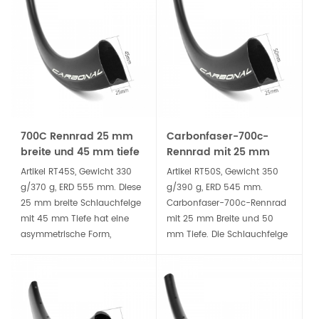
Fahrradfelgen als Drahtreifen
leichte Laufräder für
bietet viele Vorteile.
Rennräder.
700C Rennrad 25 mm
Carbonfaser-700c-
breite und 45 mm tiefe
Rennrad mit 25 mm
röhrenförmige
breiter und 50 mm
Artikel RT45S, Gewicht 330
Artikel RT50S, Gewicht 350
Carbonfelge
tiefer Rohrfelge
g/370 g, ERD 555 mm. Diese
g/390 g, ERD 545 mm.
25 mm breite Schlauchfelge
Carbonfaser-700c-Rennrad
mit 45 mm Tiefe hat eine
mit 25 mm Breite und 50
asymmetrische Form,
mm Tiefe. Die Schlauchfelge
aerodynamische Leistung
ist aerodynamisch, leicht
und lässt sich zu steiferen,
und dennoch steif.
stärkeren und
Aerodynamisch und
zuverlässigeren
langlebig genug für Rennen
Fahrradrädern aufbauen,
auf flachen Straßen, Training