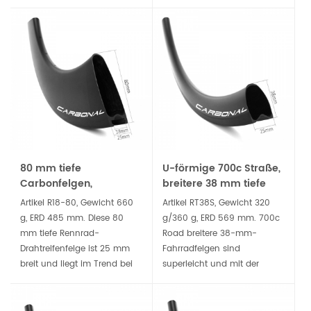
Carbonfaserfelgen haben
ist für Radfahrer mit einer
ein asymmetrisches 2,5 mm
Vorliebe für Geschwindigkeit
Offset-Profil. Die Verwendung
konzipiert. Gemacht zum
einer Offset-Felge ermöglicht
GewinnenStraßenrennen,
einen Laufradaufbau, der
Rundstreckenrennen,
besser ausbalanciert ist.
Zeitfahren und Triathlons.
80 mm tiefe
U-förmige 700c Straße,
Carbonfelgen,
breitere 38 mm tiefe
Rennrad-Drahtreifen,
Fahrradfelge
Artikel R18-80, Gewicht 660
Artikel RT38S, Gewicht 320
700c Tubeless-
g, ERD 485 mm. Diese 80
g/360 g, ERD 569 mm. 700c
kompatibel
mm tiefe Rennrad-
Road breitere 38-mm-
Drahtreifenfelge ist 25 mm
Fahrradfelgen sind
breit und liegt im Trend bei
superleicht und mit der
Laufrädern für Straßen- und
größeren Breite ist die
Triathlon-Rennräder. Die
Festigkeit deutlich verbessert.
Verwendung breiter
Es ist die beste Wahl für