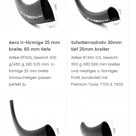
indem die
und auch Cyclocross-
Speichenspannungen
Fahrten.
zwischen den Speichen auf
der Antriebs- und Nicht-
Antriebsseite ausgeglichen
werden.
Aero U-förmige 25 mm
Schotterradrohr 30mm
breite, 60 mm tiefe
tief 25mm breiter
Felgenbrems-Carbon-
Carbonrand
Artikel RT60S, Gewicht 430
Artikel RT30S-CX, Gewicht
Rohrfelgen
g/480 g, ERD 525 mm. U-
350 g, ERD 586 mm breites
förmige 25 mm breite
und niedriges u-förmiges
Schlauchfelgen passen
Profil, konstruiert mit
perfekt zu
Premium Toray T700 & T800
Straßenschlauchreifen mit
Kohlefaser, macht dies
einer Breite von 24 mm bis
Scheibenrohrfelge steif, stark
35 mm. Aerodynamisch, steif
und langlebig, eine gute
und langlebig genug für
Wahl für Straße, Schotter
Training, Straßenrennen und
oder Cyclocross
auch Cyclocross-Fahrten.
Scheibenbremse Räder.