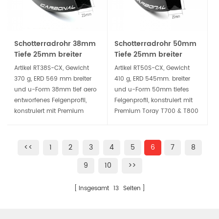
Schotterradrohr 38mm
Schotterradrohr 50mm
Tiefe 25mm breiter
Tiefe 25mm breiter
Carbonrand
Carbonrand
Artikel RT38S-CX, Gewicht
Artikel RT50S-CX, Gewicht
370 g, ERD 569 mm breiter
410 g, ERD 545mm. breiter
und u-Form 38mm tief aero
und u-Form 50mm tiefes
entworfenes Felgenprofil,
Felgenprofil, konstruiert mit
konstruiert mit Premium
Premium Toray T700 & T800
Toray T700 & T800
Kohlefaser, macht dies
Kohlefaser, macht dies
Scheibenrohrfelge steif, stark
Scheibenrohrrand steif, stark
und langlebig, eine gute
<<
1
2
3
4
5
6
7
8
und langlebig, eine gute
Wahl für Schotterrad oder
9
10
>>
Wahl für Kies oder
Cyclocross Scheibenbremse
Cyclocross Scheibenbremse
Räder.
Räder.
Insgesamt
13
Seiten