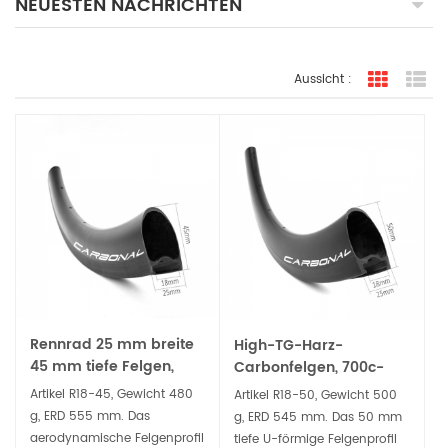
NEUESTEN NACHRICHTEN
Aussicht :
Rasteran
Li
Rennrad 25 mm breite
High-TG-Harz-
45 mm tiefe Felgen,
Carbonfelgen, 700c-
Carbon-Drahtreifen,
Drahtreifen, 50 mm tief,
Artikel R18-45, Gewicht 480
Artikel R18-50, Gewicht 500
Tubeless-kompatibel
Tubeless-kompatibel
g, ERD 555 mm. Das
g, ERD 545 mm. Das 50 mm
aerodynamische Felgenprofil
tiefe U-förmige Felgenprofil