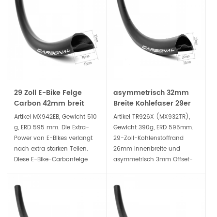
Reifengrößen, sie ist die
Seitenspeicherspannung, um
ideale Wahl für alle E-
ein dauerhafteres und
Mountainbikes.
langes dauerhafter MTB
Wheelset.
29 Zoll E-Bike Felge
asymmetrisch 32mm
Carbon 42mm breit
Breite Kohlefaser 29er
25mm Tiefe Hookless
MTB Trailrand Tubeless
Artikel MX942EB, Gewicht 510
Artikel TR926X (MX932TR),
Tubeless Ready
bereit
g, ERD 595 mm. Die Extra-
Gewicht 390g, ERD 595mm.
Power von E-Bikes verlangt
29-Zoll-Kohlenstoffrand
nach extra starken Teilen.
26mm Innenbreite und
Diese E-Bike-Carbonfelge
asymmetrisch 3mm Offset-
verfügt über ein breites,
Profil, das einzigartige
verstärktes Profil, wodurch sie
asymmetrische
langlebig und perfekt mit
Profilbilanzantrieb und
Reifen mit höherem Volumen
Nichtantrieb
kompatibel ist.
Seitenspeicherspannung, um