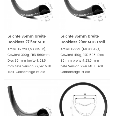
ein dauerhafteres
Mountainbike zu erstellen.
Leichte 35mm breite
Leichte 35mm breite
Hookless 27.5er MTB
Hookless 29er MTB Trail
Trail Carbonfelge
Carbonfelge
Artikel TR729 (MX735TR),
Artikel TR929 (MX935TR),
Gewicht 390g, ERD 560mm.
Gewicht 410g, ERD 598. Dies
Dies 35 mm breite & 23,5
35 mm breite & 23,5 mm
mm tiefe Version 27,5er MTB-
tiefe Version 29er MTB-Trail-
Trail-Carbonfelge ist die
Carbonfelge ist die
beliebteste Form von
beliebteste Form von
Carbonfaser-MTB-Felgen, sie
Carbonfaser-MTB-Felgen, sie
ist perfekt für All Mountain-
ist perfekt für All Mountain-
und Trail-Mountainbikes.
und Trail-Mountainbikes.