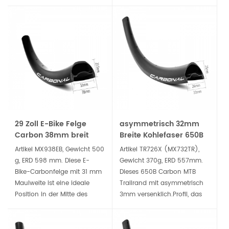
365g, geeignet für XC Fahrer
360 g, geeignet für XC-
die einen breiten aber
Fahrer, die einen breiten,
leichten 29er XC Carbon
aber leichten 29er XC-
Laufradsatz suchen.
Fahrrad-Carbon-Laufradsatz
suchen .
29 Zoll E-Bike Felge
asymmetrisch 32mm
Carbon 38mm breit
Breite Kohlefaser 650B
23,5mm Tiefe Hookless
MTB Trailrand Tubeless
Artikel MX938EB, Gewicht 500
Artikel TR726X (MX732TR),
Tubeless Ready
bereit
g, ERD 598 mm. Diese E-
Gewicht 370g, ERD 557mm.
Bike-Carbonfelge mit 31 mm
Dieses 650B Carbon MTB
Maulweite ist eine ideale
Trailrand mit asymmetrisch
Position in der Mitte des
3mm versenklich.Profil, das
Stärke-, Gewichts-,
einzigartige asymmetrische
Breitenbereichs, sie
Profilbilanzantrieb und
funktioniert mit vielen
Nichtantrieb