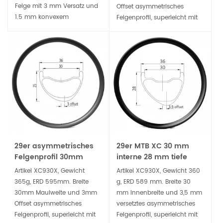
Felge mit 3 mm Versatz und
Offset asymmetrisches
1.5 mm konvexem
Felgenprofil, superleicht mit
Speichenloch bringt stärkere
350 g, geeignet für XC-
Speichenlöcher, bessere
Fahrer, die einen breiten,
Steifigkeit und schnellere
aber leichten 650b XC-
Kraftübertragung.
Carbon-Laufradsatz suchen.
29er asymmetrisches
29er MTB XC 30 mm
Felgenprofil 30mm
interne 28 mm tiefe
Maulweite XC Bike
asymmetrische
Artikel XC930X, Gewicht
Artikel XC930X, Gewicht 360
Carbonfelge
Carbonfelge
365g, ERD 595mm. Breite
g, ERD 589 mm. Breite 30
30mm Maulweite und 3mm
mm Innenbreite und 3,5 mm
Offset asymmetrisches
versetztes asymmetrisches
Felgenprofil, superleicht mit
Felgenprofil, superleicht mit