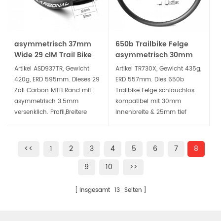
asymmetrisch 37mm
650b Trailbike Felge
Wide 29 clM Trail Bike
asymmetrisch 30mm
Rim Hockenlos Tubeless
Maulweite 25mm tiefe
Artikel ASD937TR, Gewicht
Artikel TR730X, Gewicht 435g,
Ready.
MTB Carbonfelgen
420g, ERD 595mm. Dieses 29
ERD 557mm. Dies 650b
Zoll Carbon MTB Rand mit
Trailbike Felge schlauchlos
asymmetrisch 3.5mm
kompatibel mit 30mm
versenklich. Profil,Breitere
Innenbreite & 25mm tief
Randbreite 37mm extern und
asymmetrisches 3 mm
30,6 mm Inneres kann
Offset-Felgenprofil sorgt für
passen 2.3 "~ 2.6"
eine zuverlässigere Tubeless-
<<
1
2
3
4
5
6
7
8
(empfohlen) MTB Reifen.
Passform, erhöhte Steifigkeit
9
10
>>
und deutlich geringeres
Gewicht.
Insgesamt
13
Seiten