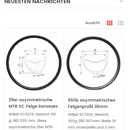
NEUESTEN NACHRICHTEN
Aussicht :
Rasteran
Li
29er asymmetrische
650b asymmetrisches
MTB XC Felge konvexes
Felgenprofil 30mm
Speichenloch Hookless
Maulweite XC Bike
Artikel XC927A, Gewicht 310
Artikel XC730X, Gewicht
Tubeless Ready
Carbonfelge
g, ERD 595 mm. diese
350g, ERD 557mm. Breite 30
asymmetrische 29er MTB-
mm Innenbreite und 3 mm