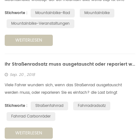
mehrteilige mountainbike-rennserie, die von der union cycliste
Stichworte :
Mountainbike-Rad
Mountainbike
internationale ...
Mountainbike-Veranstaltungen
WEITERLESEN
Ihr Straßenradsatz muss ausgetauscht oder repariert werden?
Sep. 20 , 2018
Viele Fahrer wundern sich, wenn das Straßenrad ausgetauscht
werden muss, oder reparieren Sie es einfach? die Last bringt
Verformung, und die Verformung erhöht die Ermüdung. entsprechend
Stichworte :
Straßenfahrrad
Fahrradradsatz
dem Umfang ein...
Fahrrad Carbonräder
WEITERLESEN