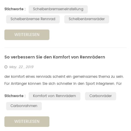
können Sie das Scheibenbremssystem selbst einstellen? Fragen Sie
Stichworte :
Scheibenbremseneinstellung
nicht nach jemande...
Scheibenbremse Rennrad
Scheibenbremsräder
WEITERLESEN
So verbessern Sie den Komfort von Rennrädern
May. 22 , 2019
der komfort eines rennrads scheint ein gemeinsames thema zu sein.
Für Anfänger können Sie sich schneller in den Sport integrieren. Für
den Veteranen können Sie weiter und schneller fahren. Heute werde...
Stichworte :
Komfort von Rennrädern
Carbonräder
Carbonrahmen
WEITERLESEN