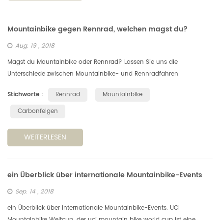
Mountainbike gegen Rennrad, welchen magst du?
Aug. 19 , 2018
Magst du Mountainbike oder Rennrad? Lassen Sie uns die
Unterschiede zwischen Mountainbike- und Rennradfahren
analysieren. Design Aspekt. Im Allgemeinen hat das Mountainbike
Stichworte :
Rennrad
Mountainbike
eine gute Passierbarkeit, u...
Carbonfelgen
WEITERLESEN
ein Überblick über internationale Mountainbike-Events
Sep. 14 , 2018
ein Überblick über internationale Mountainbike-Events. UCI
Mountainbike Weltcup. der uci mountain bike world cup ist eine