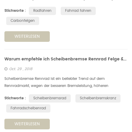
Fahrt selbst ist immer noch sehr machbar, was sich positiv auf Ihr
Stichworte :
Radfahren
Fahrrad fahren
Leben...
Carbonfelgen
WEITERLESEN
Warum empfehle ich Scheibenbremse Rennrad Felge & Rad
Oct. 29 , 2018
Scheibenbremse Rennrad ist ein beliebter Trend auf dem
Rennradmarkt, wegen der besseren Bremsleistung, höheren
Rahmensteifigkeit und der hervorragenden aerodynamischen
Stichworte :
Scheibenbremsrad
Scheibenbremskranz
Leistung usw. Außerdem kommt ein...
Fahrradscheibenrad
WEITERLESEN