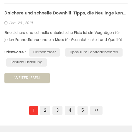
3 sichere und schnelle Downhill-Tipps, die Neulinge kennen müssen
Feb. 20 , 2019
Eine sichere und schnelle unterirdische Piste ist ein Vergnügen für
jeden Fahrradfahrer und ein Muss für Geschicklichkeit und Qualität.
Wir werden Sie in Sicherheit und Geschwindigkeit in die Grundlag...
Stichworte :
Carbonräder
Tipps zum Fahrradabfahren
Fahrrad Erfahrung
WEITERLESEN
1
2
3
4
5
>>