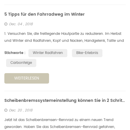
5 Tipps für den Fahrradweg im Winter
Dec. 04 , 2018
1. Versuchen Sie, die freiliegende Hautpartie zu reduzieren. Im Herbst
und Winter sind Radfahren, Kopf und Nacken, Handgelenk, Taille und
Knöchel am anfälligsten für kalte Winde. Die Verringerung der ...
Stichworte :
Winter Radfahren
Bike-Erlebnis
Carbonfelge
WEITERLESEN
Scheibenbremssystemeinstellung können Sie in 2 Schritten erhalten.
Dec. 20 , 2018
Jetzt ist das Scheibenbremsen-Rennrad zu einem neuen Trend
geworden. Haben Sie das Scheibenbremsen-Rennrad gefahren,