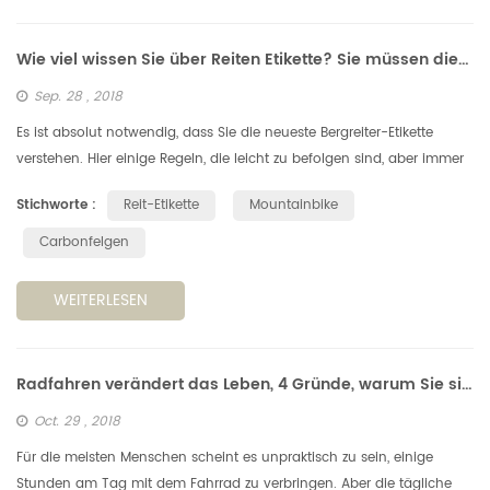
Wie viel wissen Sie über Reiten Etikette? Sie müssen diese 6 Punkte verstehen.
Sep. 28 , 2018
Es ist absolut notwendig, dass Sie die neueste Bergreiter-Etikette
verstehen. Hier einige Regeln, die leicht zu befolgen sind, aber immer
noch sehr wichtig, wenn Sie auf einem Radweg unterwegs sind. D...
Stichworte :
Reit-Etikette
Mountainbike
Carbonfelgen
WEITERLESEN
Radfahren verändert das Leben, 4 Gründe, warum Sie sich in das Radfahren verlieben
Oct. 29 , 2018
Für die meisten Menschen scheint es unpraktisch zu sein, einige
Stunden am Tag mit dem Fahrrad zu verbringen. Aber die tägliche