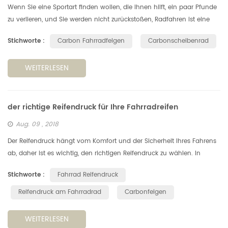
Wenn Sie eine Sportart finden wollen, die Ihnen hilft, ein paar Pfunde
zu verlieren, und Sie werden nicht zurückstoßen, Radfahren ist eine
der besten Wahl. 1. Radfahren ist mehr als nur Bewegung. Radf...
Stichworte :
Carbon Fahrradfelgen
Carbonscheibenrad
WEITERLESEN
der richtige Reifendruck für Ihre Fahrradreifen
Aug. 09 , 2018
Der Reifendruck hängt vom Komfort und der Sicherheit Ihres Fahrens
ab, daher ist es wichtig, den richtigen Reifendruck zu wählen. In
diesem Artikel schauen wir uns an, wie Sie den besten Reifendruck f...
Stichworte :
Fahrrad Reifendruck
Reifendruck am Fahrradrad
Carbonfelgen
WEITERLESEN