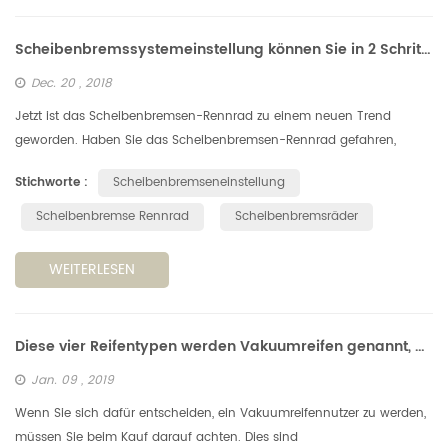
Scheibenbremssystemeinstellung können Sie in 2 Schritten erhalten.
Dec. 20 , 2018
Jetzt ist das Scheibenbremsen-Rennrad zu einem neuen Trend
geworden. Haben Sie das Scheibenbremsen-Rennrad gefahren,
können Sie das Scheibenbremssystem selbst einstellen? Fragen Sie
Stichworte :
Scheibenbremseneinstellung
nicht nach jemande...
Scheibenbremse Rennrad
Scheibenbremsräder
WEITERLESEN
Diese vier Reifentypen werden Vakuumreifen genannt, aber sie sind völlig verschieden!
Jan. 09 , 2019
Wenn Sie sich dafür entscheiden, ein Vakuumreifennutzer zu werden,
müssen Sie beim Kauf darauf achten. Dies sind