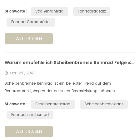
Verformung, und die Verformung erhöht die Ermüdung. entsprechend
Stichworte :
Straßenfahrrad
Fahrradradsatz
dem Umfang ein...
Fahrrad Carbonräder
WEITERLESEN
Warum empfehle ich Scheibenbremse Rennrad Felge & Rad
Oct. 29 , 2018
Scheibenbremse Rennrad ist ein beliebter Trend auf dem
Rennradmarkt, wegen der besseren Bremsleistung, höheren
Rahmensteifigkeit und der hervorragenden aerodynamischen
Stichworte :
Scheibenbremsrad
Scheibenbremskranz
Leistung usw. Außerdem kommt ein...
Fahrradscheibenrad
WEITERLESEN