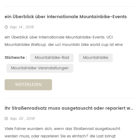
ein Überblick über internationale Mountainbike-Events
Sep. 14 , 2018
ein Überblick über internationale Mountainbike-Events. UCI
Mountainbike Weltcup. der uci mountain bike world cup ist eine
mehrteilige mountainbike-rennserie, die von der union cycliste
Stichworte :
Mountainbike-Rad
Mountainbike
internationale ...
Mountainbike-Veranstaltungen
WEITERLESEN
Ihr Straßenradsatz muss ausgetauscht oder repariert werden?
Sep. 20 , 2018
Viele Fahrer wundern sich, wenn das Straßenrad ausgetauscht
werden muss, oder reparieren Sie es einfach? die Last bringt