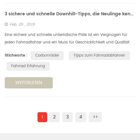
3 sichere und schnelle Downhill-Tipps, die Neulinge kennen müssen
Feb. 20 , 2019
Eine sichere und schnelle unterirdische Piste ist ein Vergnügen für
jeden Fahrradfahrer und ein Muss für Geschicklichkeit und Qualität.
Wir werden Sie in Sicherheit und Geschwindigkeit in die Grundlag...
Stichworte :
Carbonräder
Tipps zum Fahrradabfahren
Fahrrad Erfahrung
WEITERLESEN
1
2
3
4
>>