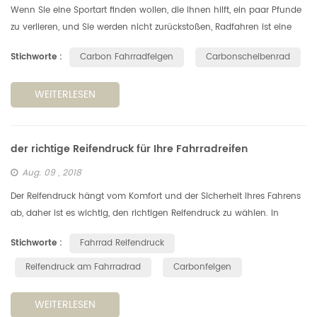
Wenn Sie eine Sportart finden wollen, die Ihnen hilft, ein paar Pfunde
zu verlieren, und Sie werden nicht zurückstoßen, Radfahren ist eine
der besten Wahl. 1. Radfahren ist mehr als nur Bewegung. Radf...
Stichworte :
Carbon Fahrradfelgen
Carbonscheibenrad
WEITERLESEN
der richtige Reifendruck für Ihre Fahrradreifen
Aug. 09 , 2018
Der Reifendruck hängt vom Komfort und der Sicherheit Ihres Fahrens
ab, daher ist es wichtig, den richtigen Reifendruck zu wählen. In
diesem Artikel schauen wir uns an, wie Sie den besten Reifendruck f...
Stichworte :
Fahrrad Reifendruck
Reifendruck am Fahrradrad
Carbonfelgen
WEITERLESEN