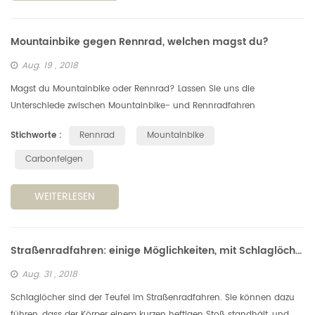
Mountainbike gegen Rennrad, welchen magst du?
Aug. 19 , 2018
Magst du Mountainbike oder Rennrad? Lassen Sie uns die
Unterschiede zwischen Mountainbike- und Rennradfahren
analysieren. Design Aspekt. Im Allgemeinen hat das Mountainbike
Stichworte :
Rennrad
Mountainbike
eine gute Passierbarkeit, u...
Carbonfelgen
WEITERLESEN
Straßenradfahren: einige Möglichkeiten, mit Schlaglöchern und Hindernissen umzugehen
Aug. 31 , 2018
Schlaglöcher sind der Teufel im Straßenradfahren. Sie können dazu
führen, dass der Körper einem kurzen heftigen Stoß standhält, und