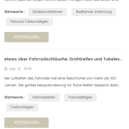
vor allem können sie die Räder beschädigen oder sogar fallen
Stichworte :
Straßenradfahren
Radfahren Erfahrung
lassen....
Fahrrad Carbonfelgen
WEITERLESEN
etwas über Fahrradschläuche, Drahtreifen und Tubeless-Reifen und Felgen
Sep. 12 , 2018
Der Luftreifen des Fahrrads hat eine Geschichte von mehr als 100
Jahren. Die größte Herausforderung für frühe Reifen bestand darin,
sie richtig und zuverlässig an den Felgen zu befestigen. Die Art, wi...
Stichworte :
Fahrradreifen
Fahrradfelgen
Carbonfelgen
WEITERLESEN