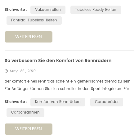
Vakuumreifenprodukte, die sich tatsächlich sehr unterscheiden.tl, tlr,
Stichworte :
Vakuumreifen
Tubeless Ready Reifen
tle und ustKenns...
Fahrrad-Tubeless-Reifen
WEITERLESEN
So verbessern Sie den Komfort von Rennrädern
May. 22 , 2019
der komfort eines rennrads scheint ein gemeinsames thema zu sein.
Für Anfänger können Sie sich schneller in den Sport integrieren. Für
den Veteranen können Sie weiter und schneller fahren. Heute werde...
Stichworte :
Komfort von Rennrädern
Carbonräder
Carbonrahmen
WEITERLESEN